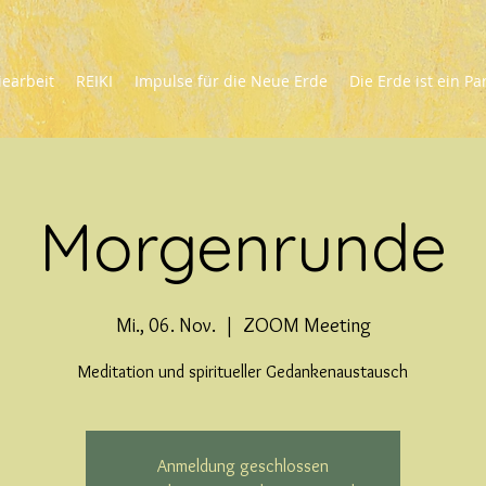
iearbeit
REIKI
Impulse für die Neue Erde
Die Erde ist ein Pa
Morgenrunde
Mi., 06. Nov.
  |  
ZOOM Meeting
Meditation und spiritueller Gedankenaustausch
Anmeldung geschlossen