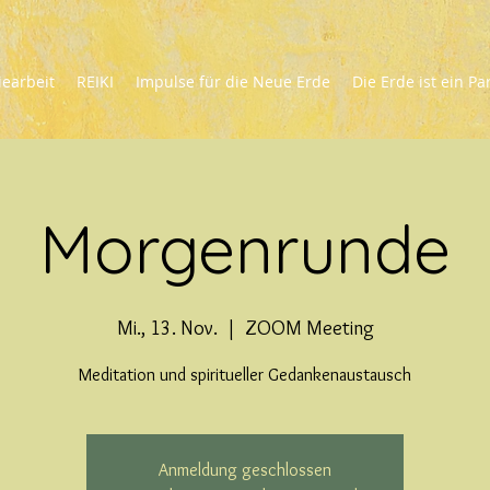
iearbeit
REIKI
Impulse für die Neue Erde
Die Erde ist ein Pa
Morgenrunde
Mi., 13. Nov.
  |  
ZOOM Meeting
Meditation und spiritueller Gedankenaustausch
Anmeldung geschlossen