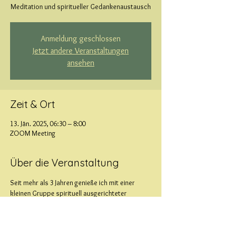
Meditation und spiritueller Gedankenaustausch
Anmeldung geschlossen
Jetzt andere Veranstaltungen
ansehen
Zeit & Ort
13. Jän. 2025, 06:30 – 8:00
ZOOM Meeting
Über die Veranstaltung
Seit mehr als 3 Jahren genieße ich mit einer 
kleinen Gruppe spirituell ausgerichteter 
Menschen die frühen Morgenstunden mit 
Meditation und Gedankenaustausch. Mehr 
dazu auf der Seite "Morgenmeditation"