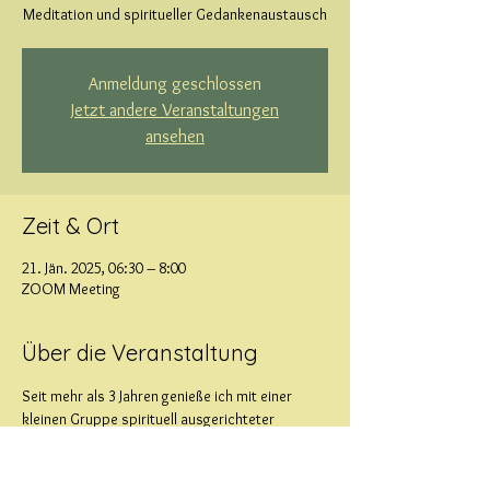
Meditation und spiritueller Gedankenaustausch
Anmeldung geschlossen
Jetzt andere Veranstaltungen
ansehen
Zeit & Ort
21. Jän. 2025, 06:30 – 8:00
ZOOM Meeting
Über die Veranstaltung
Seit mehr als 3 Jahren genieße ich mit einer 
kleinen Gruppe spirituell ausgerichteter 
Menschen die frühen Morgenstunden mit 
Meditation und Gedankenaustausch. Mehr 
dazu auf der Seite "Morgenmeditation"