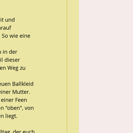
it und 
arauf 
 So wie eine 
 in der 
l dieser 
nen Weg zu 
euen Ballkleid 
ner Mutter. 
 einer Feen 
n "oben", von 
 liegt.
tag, der euch 