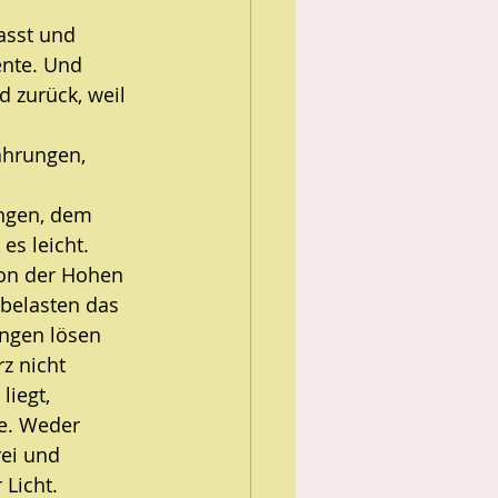
asst und 
ente. Und 
d zurück, weil 
ahrungen, 
ngen, dem 
es leicht. 
von der Hohen 
belasten das 
ungen lösen 
z nicht 
liegt, 
re. Weder 
rei und 
Licht. 